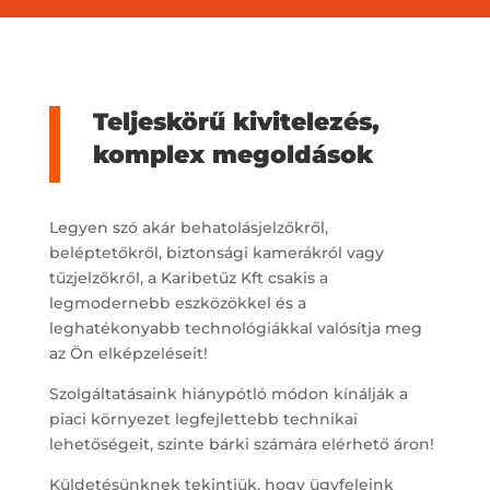
Teljeskörű kivitelezés,
komplex megoldások
Legyen szó akár behatolásjelzőkről,
beléptetőkről, biztonsági kamerákról vagy
tűzjelzőkről, a Karibetűz Kft csakis a
legmodernebb eszközökkel és a
leghatékonyabb technológiákkal valósítja meg
az Ön elképzeléseit!
Szolgáltatásaink hiánypótló módon kínálják a
piaci környezet legfejlettebb technikai
lehetőségeit, szinte bárki számára elérhető áron!
Küldetésünknek tekintjük, hogy ügyfeleink