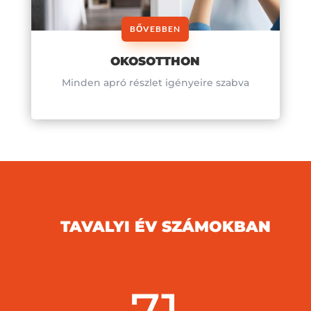
BŐVEBBEN
OKOSOTTHON
Minden apró részlet igényeire szabva
TAVALYI ÉV SZÁMOKBAN
71