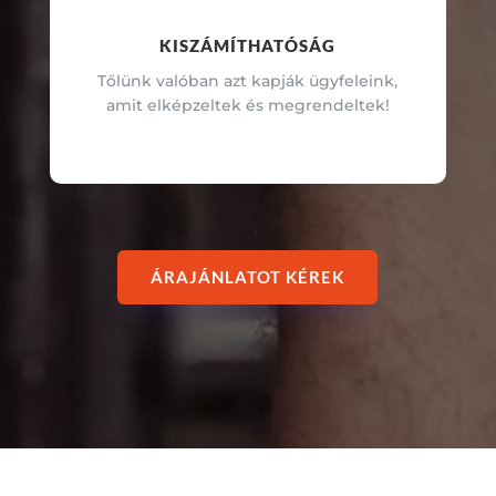
KISZÁMÍTHATÓSÁG
Tőlünk valóban azt kapják ügyfeleink,
amit elképzeltek és megrendeltek!
ÁRAJÁNLATOT KÉREK