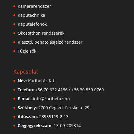
Kamerarendszer
Kaputechnika
Kaputelefonok
Okosotthon rendszerek
Riasztó, behatolásjelző rendszer
Tűzjelzők
Kapcsolat
Név:
Karibetűz Kft.
Telefon:
+36 70 622 4136
/
+36 30 539 0769
E-mail:
info@karibetuz.hu
Székhely:
2700 Cegléd, Fecske u. 29
Adószám:
28955119-2-13
Cégjegyzékszám:
13-09-209314