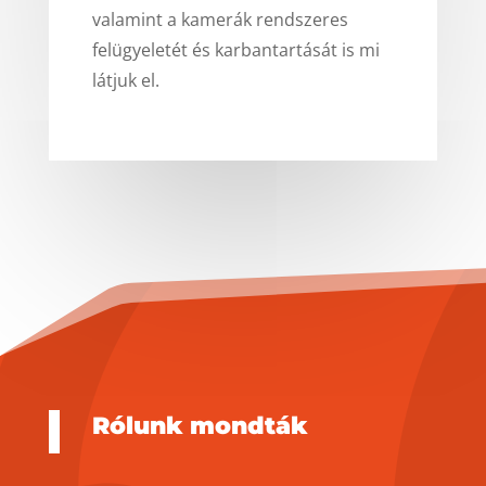
valamint a kamerák rendszeres
felügyeletét és karbantartását is mi
látjuk el.
Rólunk mondták