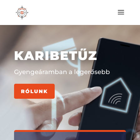
KARIBETŰZ
Gyengeáramban a legerősebb
RÓLUNK