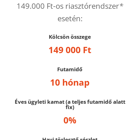
149.000 Ft-os riasztórendszer
*
esetén:
Kölcsön összege
149 000 Ft
Futamidő
10 hónap
Éves ügyleti kamat (a teljes futamidő alatt
fix)
0%
Havi törlesztő részlet