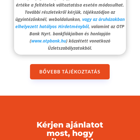
értéke a feltételek változtatása esetén módosulhat.
További részletekről kérjük, tájékozódjon az
ügyintézőnknél, weboldalunkon,
vagy az áruházakban
elhelyezett hatályos Hirdetményből
, valamint az OTP
Bank Nyrt. bankfiókjaiban és honlapján
(
www.otpbank.hu
) közzétett vonatkozó
Üzletszabályzatokból.
BŐVEBB TÁJÉKOZTATÁS
Kérjen ajánlatot
most, hogy