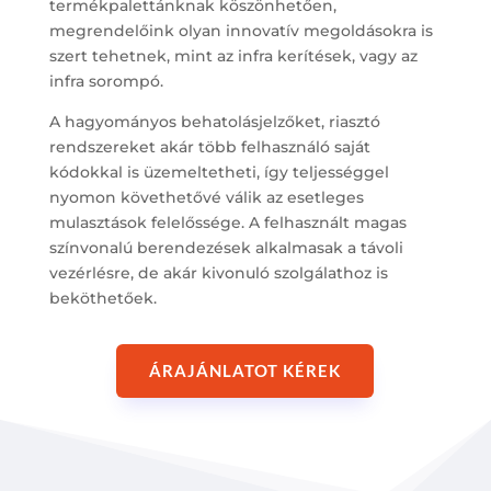
termékpalettánknak köszönhetően,
megrendelőink olyan innovatív megoldásokra is
szert tehetnek, mint az infra kerítések, vagy az
infra sorompó.
A hagyományos behatolásjelzőket, riasztó
rendszereket akár több felhasználó saját
kódokkal is üzemeltetheti, így teljességgel
nyomon követhetővé válik az esetleges
mulasztások felelőssége. A felhasznált magas
színvonalú berendezések alkalmasak a távoli
vezérlésre, de akár kivonuló szolgálathoz is
beköthetőek.
ÁRAJÁNLATOT KÉREK