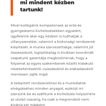
mi mindent kézben
tartunk!
Mivel kollégáink kompetensek az erős-és
gyengeáramú kivitelezésekben egyaránt,
ügyfeleink akár egy kézben is tudhatják a
villanyszerelést, valamint a biztonsági rendszerek
kiépítését. A munka szervezettsége, valamint jól
összeszokott, logisztikailag is kiválóan koordinált
csapatunk garantálja megbízóinknak, hogy a
folyamat az egyes szakemberek között kialakuló
nézeteltérésektől, csúszásoktól és elakadásoktól
mentesen zajlik majd.
A telepitett rendszerekhez és a munkálatok
elvégzéséhez minden anyagot, eszközt mi
szerzünk be és szállítunk a kivitelezés helyszínére
az utolsó csavarig, ha csak a megrendelő nem
kívánja ezt másként.