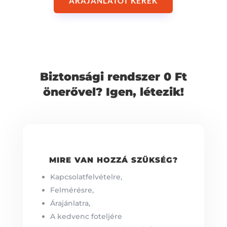
ÁRAJÁNLATOT KÉREK
Biztonsági rendszer 0 Ft
önerővel? Igen, létezik!
MIRE VAN HOZZÁ SZÜKSÉG?
Kapcsolatfelvételre,
Felmérésre,
Árajánlatra,
A kedvenc foteljére