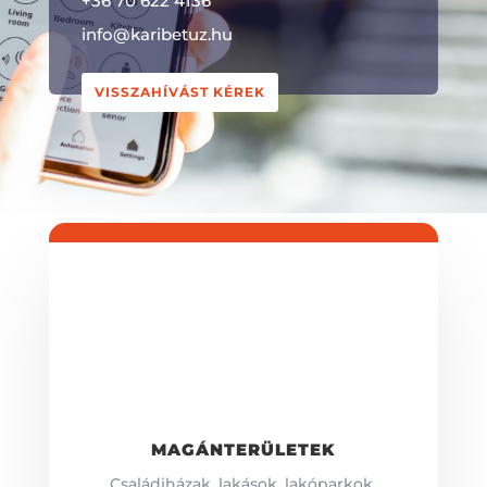
+36 70 622 4136
info@karibetuz.hu
VISSZAHÍVÁST KÉREK
MAGÁNTERÜLETEK
Családiházak, lakások,
lakóparkok,