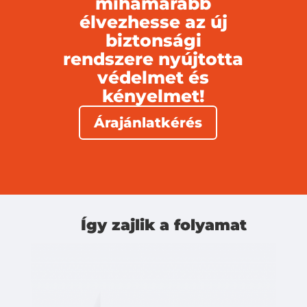
mihamarabb
élvezhesse az új
biztonsági
rendszere nyújtotta
védelmet és
kényelmet!
Árajánlatkérés
Így zajlik a folyamat